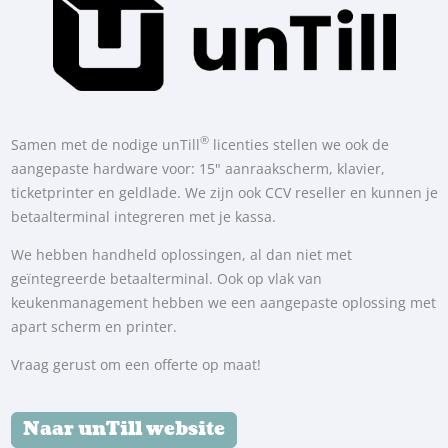
®
Samen met de nodige unTill
licenties stellen we ook de
aangepaste hardware voor: 15" aanraakscherm, klavier,
ticketprinter en geldlade. We zijn ook CCV reseller en kunnen je
betaalterminal integreren met je kassa.
We hebben handheld oplossingen, al dan niet met
geïntegreerde betaalterminal. Ook op vlak van
keukenmanagement hebben we een aangepaste oplossing met
apart scherm en printer.
Vraag gerust om een offerte op maat!
Naar unTill website