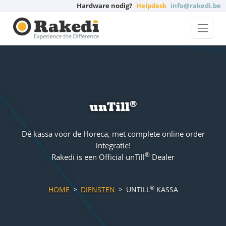
Hardware nodig?
Helpdesk
info@rakedi.be
®
unTill
Dé kassa voor de Horeca, met complete online order
integratie!
®
Rakedi is een Official unTill
Dealer
®
HOME
DIENSTEN
UNTILL
KASSA