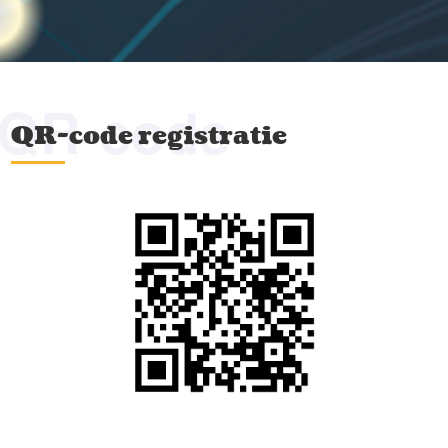
QR-code
QR-code registratie