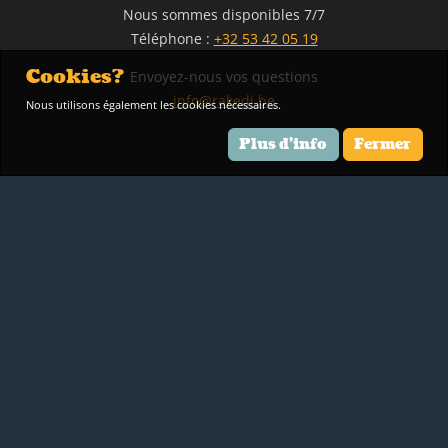
Nous sommes disponibles 7/7
Téléphone :
+32 53 42 05 19
Cookies?
Envoyez-nous vos questions
info@rakedi.be
Nous utilisons également les cookies nécessaires.
Plus d'info
Fermer
Rakedi G@zette
Un blog plein de sujets passionnants sur le food !
Lisez
Service d'assistance virtuel
Les clients de Rakedi sont des partenaires qui méritent d'être
soutenus.
Aide